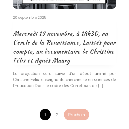
20 septembre 2025
Mercredi 19 novembre, à 18h30, au
Cercle de la Renaissance, Laissés pour
compte, un documentaire de Christine
Félix et Agnès Maury
La projection sera suivie d’un débat animé par
Christine Félix, enseignante chercheuse en sciences de
l’Education Dans le cadre des Carrefours de […]
Pagination
1
2
Prochain
des