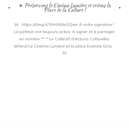
publications
★ Préservons le Cinéma Lumière et créons la
Place de la Culture !
https://chng.it/WmWrbrGQwn A votre signature !
La pétition est toujours active, à signer et à partager
en nombre ** * Le Collectif d'Actions Culturelles
défend Le Cinéma Lumière et la place Evariste Gras.
La Culture, ça urge !