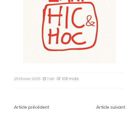
1 an
108 mots
25 février 2025
Navigation
Article précédent
Article suivant
de
l’article