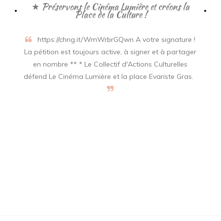
★ Préservons le Cinéma Lumière et créons la
Place de la Culture !
https://chng.it/WmWrbrGQwn A votre signature !
La pétition est toujours active, à signer et à partager
en nombre ** * Le Collectif d'Actions Culturelles
défend Le Cinéma Lumière et la place Evariste Gras.
La Culture, ça urge !