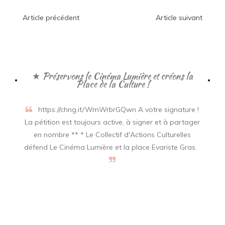
Navigation
Article précédent
Article suivant
de
l’article
★ Préservons le Cinéma Lumière et créons la
Place de la Culture !
https://chng.it/WmWrbrGQwn A votre signature !
La pétition est toujours active, à signer et à partager
en nombre ** * Le Collectif d'Actions Culturelles
défend Le Cinéma Lumière et la place Evariste Gras.