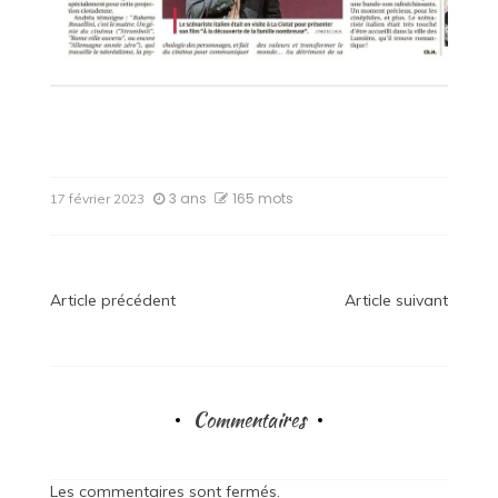
3 ans
165 mots
17 février 2023
Navigation
Article précédent
Article suivant
de
l’article
Commentaires
Les commentaires sont fermés.