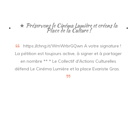
★ Préservons le Cinéma Lumière et créons la
Place de la Culture !
https://chng.it/WmWrbrGQwn A votre signature !
La pétition est toujours active, à signer et à partager
en nombre ** * Le Collectif d'Actions Culturelles
défend Le Cinéma Lumière et la place Evariste Gras.
La Culture, ça urge !