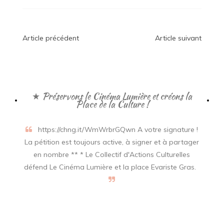
Navigation
Article précédent
Article suivant
de
l’article
★ Préservons le Cinéma Lumière et créons la
Place de la Culture !
https://chng.it/WmWrbrGQwn A votre signature !
La pétition est toujours active, à signer et à partager
en nombre ** * Le Collectif d'Actions Culturelles
défend Le Cinéma Lumière et la place Evariste Gras.