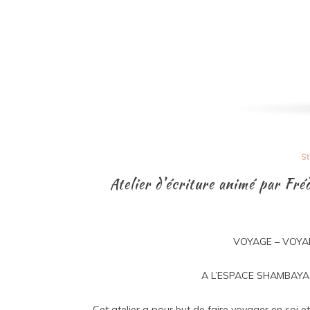
St
Atelier d’écriture animé par Fré
VOYAGE – VOYAN
A L’ESPACE SHAMBAYA 26
Cet atelier a pour but de faire voyager en soi et