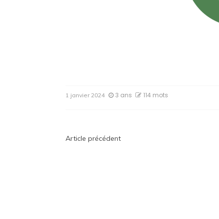
3 ans
114 mots
1 janvier 2024
Navigation
Article précédent
de
l’article